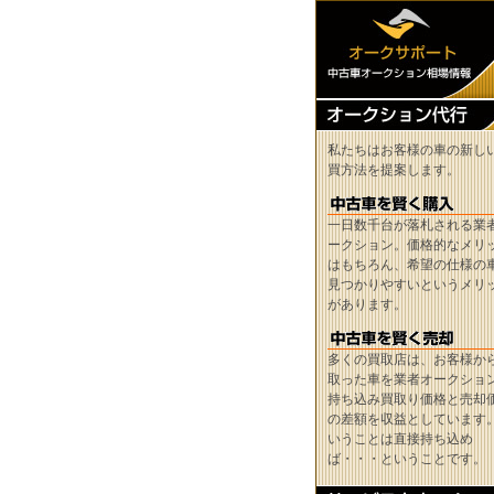
私たちはお客様の車の新し
買方法を提案します。
一日数千台が落札される業
ークション。価格的なメリ
はもちろん、希望の仕様の
見つかりやすいというメリ
があります。
多くの買取店は、お客様か
取った車を業者オークショ
持ち込み買取り価格と売却
の差額を収益としています
いうことは直接持ち込め
ば・・・ということです。