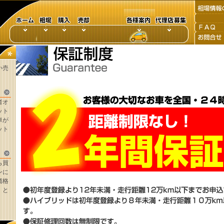
い売
者オ
ット
車が
ット
ら買
ンに
価格
。と