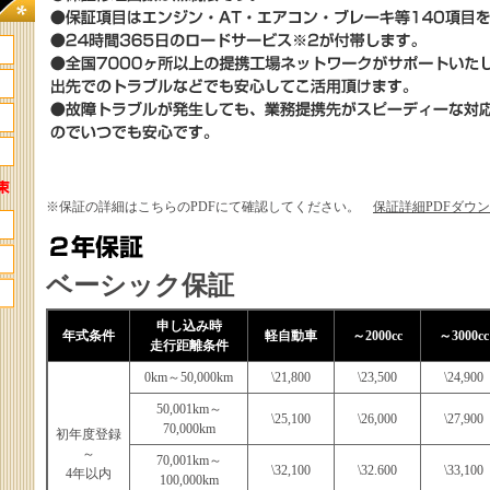
※保証の詳細はこちらのPDFにて確認してください。
保証詳細PDFダウ
ベーシック保証
申し込み時
年式条件
軽自動車
～2000cc
～3000cc
走行距離条件
0km～50,000km
\21,800
\23,500
\24,900
50,001km～
\25,100
\26,000
\27,900
70,000km
初年度登録
～
70,001km～
\32,100
\32.600
\33,100
4年以内
100,000km