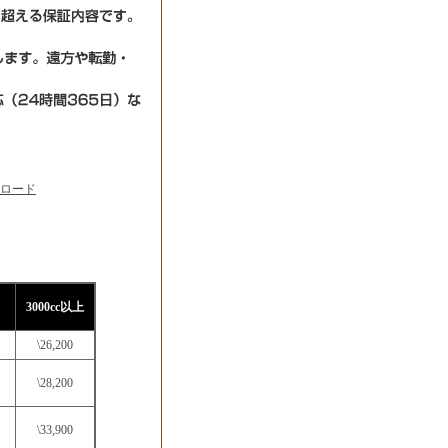
ンロード
3000cc以上
\26,200
\28,200
\33,900