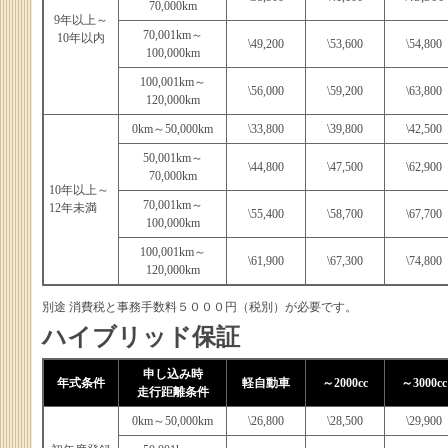
70,000km
9年以上～
70,001km～
10年以内
\49,200
\53,600
\54,800
100,000km
100,001km～
\56,000
\59,200
\63,800
120,000km
0km～50,000km
\33,800
\39,800
\42,500
50,001km～
\44,800
\47,500
\62,900
70,000km
10年以上～
70,001km～
12年未満
\55,400
\58,700
\67,700
100,000km
100,001km～
\61,900
\67,300
\74,800
120,000km
別途 消費税と事務手数料５０００円（税別）が必要です。
ハイブリッド保証
申し込み時
年式条件
軽自動車
～2000cc
～3000cc
走行距離条件
0km～50,000km
\26,800
\28,500
\29,900