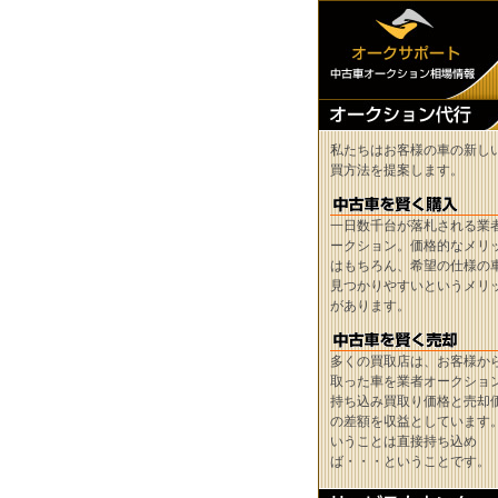
私たちはお客様の車の新し
買方法を提案します。
一日数千台が落札される業
ークション。価格的なメリ
はもちろん、希望の仕様の
見つかりやすいというメリ
があります。
多くの買取店は、お客様か
取った車を業者オークショ
持ち込み買取り価格と売却
の差額を収益としています
いうことは直接持ち込め
ば・・・ということです。