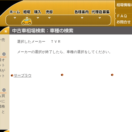
い売
選択したメーカー
ＴＶＲ
メーカーの選択が終了したら、車種の選択をしてください。
者オ
ット
車が
サーブラウ
ット
ら買
ンに
価格
。と