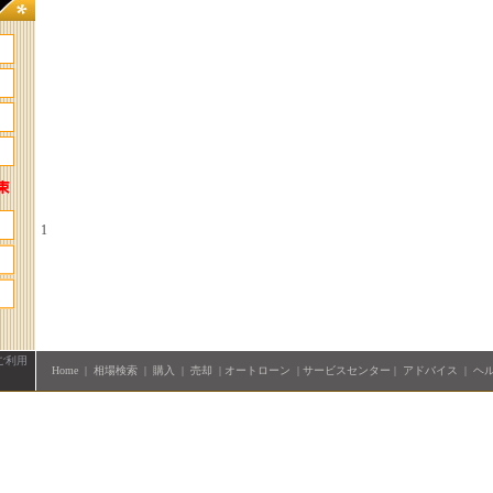
1
ご利用
Home
|
相場検索
|
購入
|
売却
|
オートローン
|
サービスセンター
|
アドバイス
|
ヘ