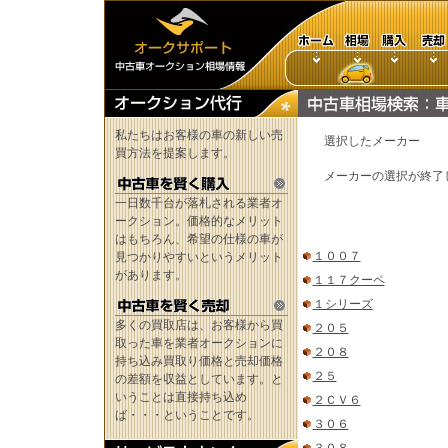
私たちはお客様の車の新しい売
選択したメーカー
買方法を提案します。
メーカーの選択が終了
一日数千台が落札される業者オ
ークション。価格的なメリット
はもちろん、希望の仕様の車が
１００７
見つかりやすいというメリット
があります。
１１７クーペ
１シリーズ
多くの買取店は、お客様から買
２０５
取った車を業者オークションに
２０８
持ち込み買取り価格と売却価格
２５
の差額を収益としています。と
いうことは直接持ち込め
２ＣＶ６
ば・・・ということです。
３０６