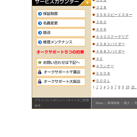
３０８
３２８
３５６スピードスター
３６０
４０６
４３０スクーデリア
４５８スパイダー
４８８スパイダー
４Ｃ
４ランナー
５００８
５００Ｌ
1
2
3
4
5
6
7
8
9
10
次..
プライバシーポリシー
|
サイトのご利用
Home
|
相場検索
|
購入
|
条件