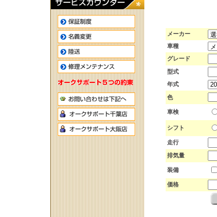
メーカー
車種
グレード
型式
年式
色
車検
シフト
走行
排気量
装備
価格