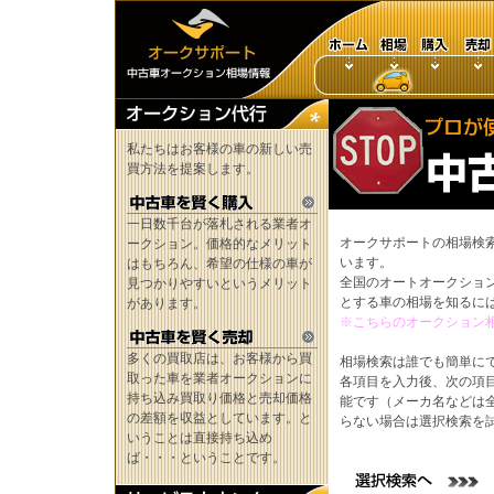
私たちはお客様の車の新しい売
買方法を提案します。
一日数千台が落札される業者オ
オークサポートの相場検
ークション。価格的なメリット
います。
はもちろん、希望の仕様の車が
全国のオートオークショ
見つかりやすいというメリット
とする車の相場を知るに
があります。
※こちらのオークション
多くの買取店は、お客様から買
相場検索は誰でも簡単に
取った車を業者オークションに
各項目を入力後、次の項
持ち込み買取り価格と売却価格
能です（メーカ名などは
の差額を収益としています。と
らない場合は選択検索を
いうことは直接持ち込め
ば・・・ということです。