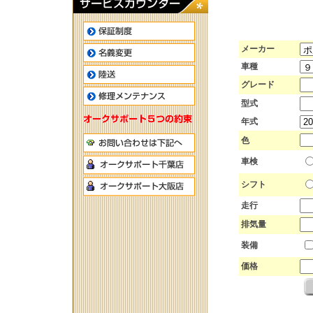
メーカー
車種
グレード
型式
年式
色
車検
シフト
走行
排気量
装備
価格