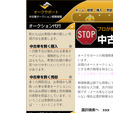
私たちはお客様の車の新しい売
買方法を提案します。
一日数千台が落札される業者オ
オークサポートの相場検
ークション。価格的なメリット
います。
はもちろん、希望の仕様の車が
全国のオートオークショ
見つかりやすいというメリット
とする車の相場を知るに
があります。
※こちらのオークション
多くの買取店は、お客様から買
相場検索は誰でも簡単に
取った車を業者オークションに
各項目を入力後、次の項
持ち込み買取り価格と売却価格
能です（メーカ名などは
の差額を収益としています。と
らない場合は選択検索を
いうことは直接持ち込め
ば・・・ということです。