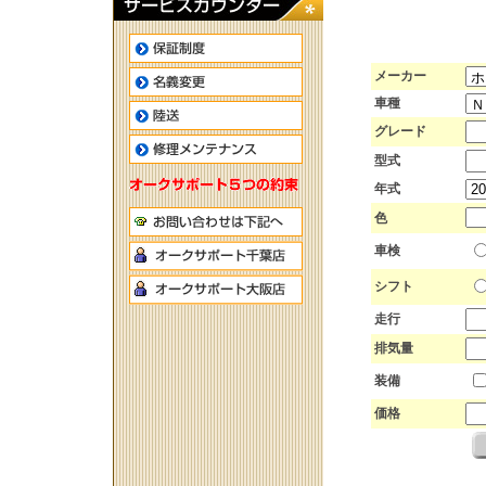
メーカー
車種
グレード
型式
年式
色
車検
シフト
走行
排気量
装備
価格