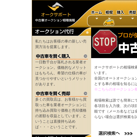
私たちはお客様の車の新しい売
買方法を提案します。
一日数千台が落札される業者オ
オークサポートの相場検
ークション。価格的なメリット
います。
はもちろん、希望の仕様の車が
全国のオートオークショ
見つかりやすいというメリット
とする車の相場を知るに
があります。
※こちらのオークション
多くの買取店は、お客様から買
相場検索は誰でも簡単に
取った車を業者オークションに
各項目を入力後、次の項
持ち込み買取り価格と売却価格
能です（メーカ名などは
の差額を収益としています。と
らない場合は選択検索を
いうことは直接持ち込め
ば・・・ということです。