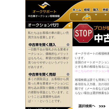
私たちはお客様の車の新しい売
買方法を提案します。
一日数千台が落札される業者オ
オークサポートの相場検
ークション。価格的なメリット
います。
はもちろん、希望の仕様の車が
全国のオートオークショ
見つかりやすいというメリット
とする車の相場を知るに
があります。
※こちらのオークション
多くの買取店は、お客様から買
相場検索は誰でも簡単に
取った車を業者オークションに
各項目を入力後、次の項
持ち込み買取り価格と売却価格
能です（メーカ名などは
の差額を収益としています。と
らない場合は選択検索を
いうことは直接持ち込め
ば・・・ということです。