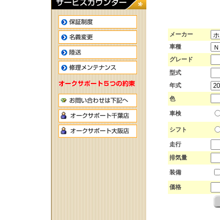
メーカー
車種
グレード
型式
年式
色
車検
シフト
走行
排気量
装備
価格