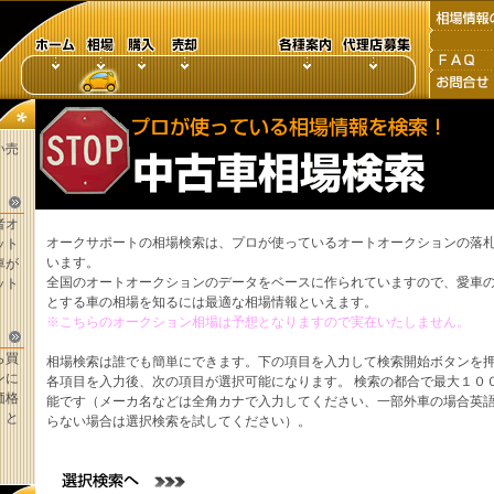
い売
者オ
オークサポートの相場検索は、プロが使っているオートオークションの落
ット
います。
車が
全国のオートオークションのデータをベースに作られていますので、愛車
ット
とする車の相場を知るには最適な相場情報といえます。
※こちらのオークション相場は予想となりますので実在いたしません。
ら買
相場検索は誰でも簡単にできます。下の項目を入力して検索開始ボタンを
ンに
各項目を入力後、次の項目が選択可能になります。 検索の都合で最大１０
価格
能です（メーカ名などは全角カナで入力してください、一部外車の場合英
。と
らない場合は選択検索を試してください）。