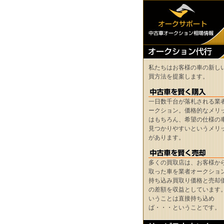
私たちはお客様の車の新し
買方法を提案します。
一日数千台が落札される業
ークション。価格的なメリ
はもちろん、希望の仕様の
見つかりやすいというメリ
があります。
多くの買取店は、お客様か
取った車を業者オークショ
持ち込み買取り価格と売却
の差額を収益としています
いうことは直接持ち込め
ば・・・ということです。