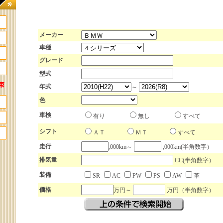
メーカー
車種
グレード
型式
年式
～
色
車検
有り
無し
すべて
シフト
ＡＴ
ＭＴ
すべて
走行
,000km～
,000km(半角数字）
排気量
CC(半角数字）
装備
SR
AC
PW
PS
AW
革
価格
万円～
万円（半角数字）