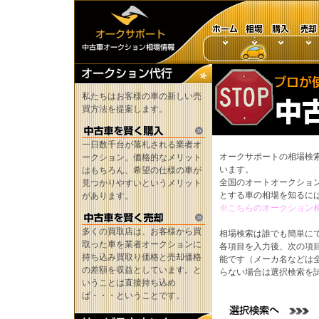
私たちはお客様の車の新しい売
買方法を提案します。
一日数千台が落札される業者オ
オークサポートの相場検
ークション。価格的なメリット
います。
はもちろん、希望の仕様の車が
全国のオートオークショ
見つかりやすいというメリット
とする車の相場を知るに
があります。
※こちらのオークション
多くの買取店は、お客様から買
相場検索は誰でも簡単に
取った車を業者オークションに
各項目を入力後、次の項
持ち込み買取り価格と売却価格
能です（メーカ名などは
の差額を収益としています。と
らない場合は選択検索を
いうことは直接持ち込め
ば・・・ということです。