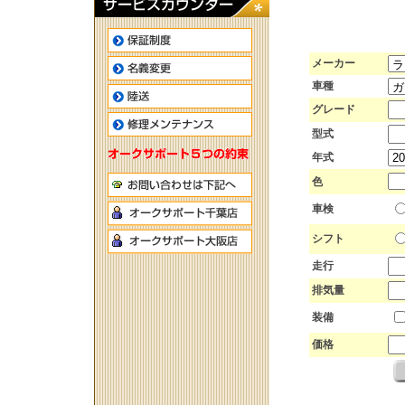
メーカー
車種
グレード
型式
年式
色
車検
シフト
走行
排気量
装備
価格