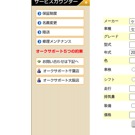
メーカー
車種
グレード
型式
年式
色
車検
シフト
走行
排気量
装備
価格