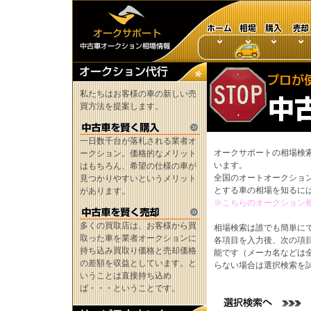
私たちはお客様の車の新しい売
買方法を提案します。
一日数千台が落札される業者オ
オークサポートの相場検
ークション。価格的なメリット
います。
はもちろん、希望の仕様の車が
全国のオートオークショ
見つかりやすいというメリット
とする車の相場を知るに
があります。
※こちらのオークション
多くの買取店は、お客様から買
相場検索は誰でも簡単に
取った車を業者オークションに
各項目を入力後、次の項
持ち込み買取り価格と売却価格
能です（メーカ名などは
の差額を収益としています。と
らない場合は選択検索を
いうことは直接持ち込め
ば・・・ということです。