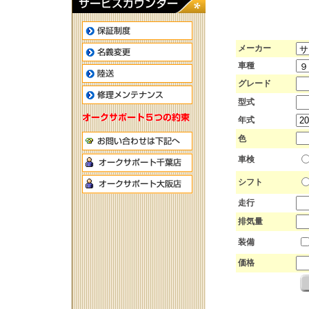
メーカー
車種
グレード
型式
年式
色
車検
シフト
走行
排気量
装備
価格