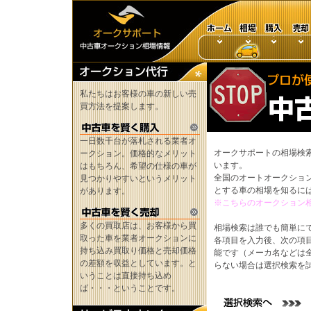
私たちはお客様の車の新しい売
買方法を提案します。
一日数千台が落札される業者オ
オークサポートの相場検
ークション。価格的なメリット
います。
はもちろん、希望の仕様の車が
全国のオートオークショ
見つかりやすいというメリット
とする車の相場を知るに
があります。
※こちらのオークション
多くの買取店は、お客様から買
相場検索は誰でも簡単に
取った車を業者オークションに
各項目を入力後、次の項
持ち込み買取り価格と売却価格
能です（メーカ名などは
の差額を収益としています。と
らない場合は選択検索を
いうことは直接持ち込め
ば・・・ということです。