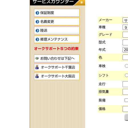
メーカー
車種
グレード
型式
年式
色
車検
シフト
走行
排気量
装備
価格