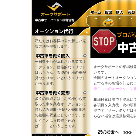
私たちはお客様の車の新しい売
買方法を提案します。
一日数千台が落札される業者オ
オークサポートの相場検
ークション。価格的なメリット
います。
はもちろん、希望の仕様の車が
全国のオートオークショ
見つかりやすいというメリット
とする車の相場を知るに
があります。
※こちらのオークション
多くの買取店は、お客様から買
相場検索は誰でも簡単に
取った車を業者オークションに
各項目を入力後、次の項
持ち込み買取り価格と売却価格
能です（メーカ名などは
の差額を収益としています。と
らない場合は選択検索を
いうことは直接持ち込め
ば・・・ということです。