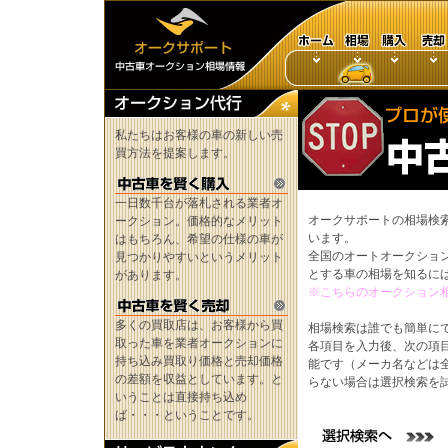
私たちはお客様の車の新しい売
買方法を提案します。
一日数千台が落札される業者オ
オークサポートの相場検
ークション。価格的なメリット
います。
はもちろん、希望の仕様の車が
全国のオートオークショ
見つかりやすいというメリット
とする車の相場を知るに
があります。
※こちらのオークション
多くの買取店は、お客様から買
相場検索は誰でも簡単に
取った車を業者オークションに
各項目を入力後、次の項
持ち込み買取り価格と売却価格
能です（メーカ名などは
の差額を収益としています。と
らない場合は選択検索を
いうことは直接持ち込め
ば・・・ということです。