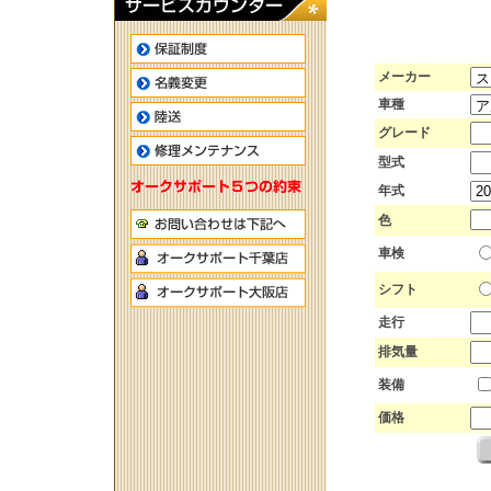
メーカー
車種
グレード
型式
年式
色
車検
シフト
走行
排気量
装備
価格