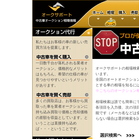
私たちはお客様の車の新しい売
買方法を提案します。
一日数千台が落札される業者オ
オークサポートの相場検
ークション。価格的なメリット
います。
はもちろん、希望の仕様の車が
全国のオートオークショ
見つかりやすいというメリット
とする車の相場を知るに
があります。
※こちらのオークション
多くの買取店は、お客様から買
相場検索は誰でも簡単に
取った車を業者オークションに
各項目を入力後、次の項
持ち込み買取り価格と売却価格
能です（メーカ名などは
の差額を収益としています。と
らない場合は選択検索を
いうことは直接持ち込め
ば・・・ということです。