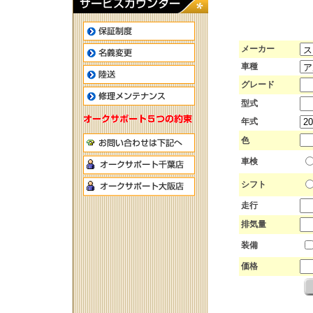
メーカー
車種
グレード
型式
年式
色
車検
シフト
走行
排気量
装備
価格