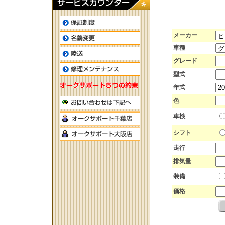
メーカー
車種
グレード
型式
年式
色
車検
シフト
走行
排気量
装備
価格