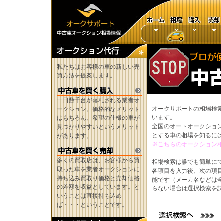
私たちはお客様の車の新しい売
買方法を提案します。
一日数千台が落札される業者オ
オークサポートの相場検
ークション。価格的なメリット
います。
はもちろん、希望の仕様の車が
全国のオートオークショ
見つかりやすいというメリット
とする車の相場を知るに
があります。
※こちらのオークション
多くの買取店は、お客様から買
相場検索は誰でも簡単に
取った車を業者オークションに
各項目を入力後、次の項
持ち込み買取り価格と売却価格
能です（メーカ名などは
の差額を収益としています。と
らない場合は選択検索を
いうことは直接持ち込め
ば・・・ということです。